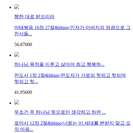
행한 대로 받으리라
마태복음 16장 27절&ldquo;인자가 아버지의 영광으로 그
천사들...
56,876
0
0
하나님 목적을 이루고 살아야 최고 행복하...
전도서 1장 2절&ldquo;전도자가 가로되 헛되고 헛되며
헛되고 헛...
41,956
0
0
무조건 주 하나님 뜻으로만 생각하고 하면 ...
로마서 12장 2절&ldquo;너희는 이 세대를 본받지 말고 오
직 마음...