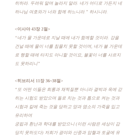
히하라. 두려워 말며 놀라지 말라. 네가 어디로 가든지 네
하나님 여호와가 너와 함께 하느니라.” 하시니라.
<이사야 43장 2절>
“네가 물 가운데로 지날 때에 내가 함께할 것이라. 강을
건널 때에 물이 너를 침몰치 못할 것이며, 네가 불 가운데
로 행할 때에 타지도 아니할 것이요, 불꽃이 너를 사르지
도 못하리니”
<히브리서 11장 36~38절>
“또 어떤 이들은 희롱과 채찍질뿐 아니라 결박과 옥에 갇
히는 시험도 받았으며 돌로 치는 것과 톱으로 켜는 것과
시험과 칼에 죽는 것을 당하고 양과 염소의 가죽을 입고
유리하여
궁핍과 환난과 학대를 받았으니 (이런 사람은 세상이 감
당치 못하도다) 저희가 광야와 산중과 암혈과 토굴에 유