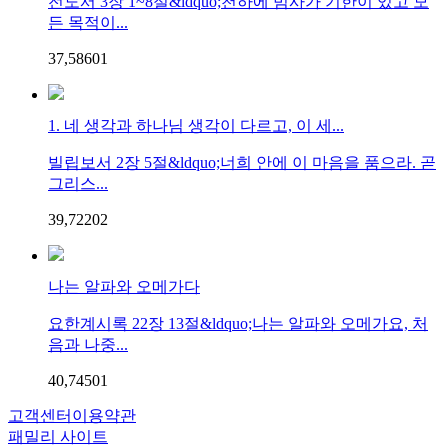
전도서 3장 1~8절&ldquo;천하에 범사가 기한이 있고 모
든 목적이...
37,586
0
1
1. 네 생각과 하나님 생각이 다르고, 이 세...
빌립보서 2장 5절&ldquo;너희 안에 이 마음을 품으라. 곧
그리스...
39,722
0
2
나는 알파와 오메가다
요한계시록 22장 13절&ldquo;나는 알파와 오메가요, 처
음과 나중...
40,745
0
1
고객센터
이용약관
패밀리 사이트