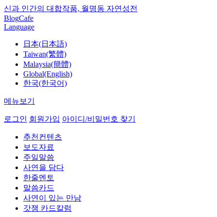
신과 인간의 대합작품, 월명동 자연성전
Blog
Cafe
Language
日本(日本語)
Taiwan(繁體)
Malaysia(簡體)
Global(English)
한국(한국어)
메뉴보기
로그인
회원가입
아이디/비밀번호 찾기
추천컨텐츠
보도자료
주일말씀
사연을 담다
한줄멘토
말씀카드
사연이 있는 만남
갓잼 카드칼럼