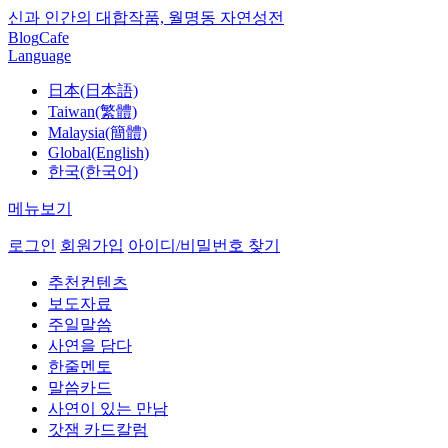
신과 인간의 대합작품, 월명동 자연성전
Blog
Cafe
Language
日本(日本語)
Taiwan(繁體)
Malaysia(簡體)
Global(English)
한국(한국어)
메뉴보기
로그인
회원가입
아이디/비밀번호 찾기
추천컨텐츠
보도자료
주일말씀
사연을 담다
한줄멘토
말씀카드
사연이 있는 만남
갓잼 카드칼럼