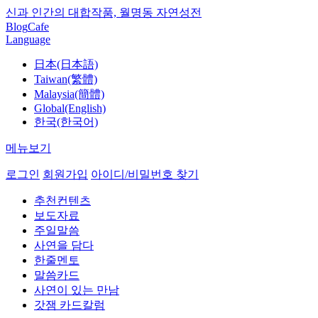
신과 인간의 대합작품, 월명동 자연성전
Blog
Cafe
Language
日本(日本語)
Taiwan(繁體)
Malaysia(簡體)
Global(English)
한국(한국어)
메뉴보기
로그인
회원가입
아이디/비밀번호 찾기
추천컨텐츠
보도자료
주일말씀
사연을 담다
한줄멘토
말씀카드
사연이 있는 만남
갓잼 카드칼럼