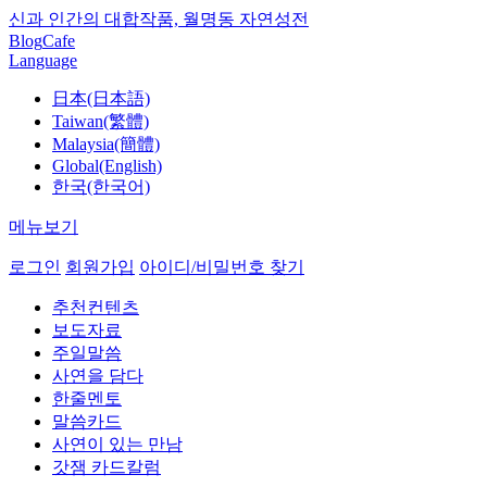
신과 인간의 대합작품, 월명동 자연성전
Blog
Cafe
Language
日本(日本語)
Taiwan(繁體)
Malaysia(簡體)
Global(English)
한국(한국어)
메뉴보기
로그인
회원가입
아이디/비밀번호 찾기
추천컨텐츠
보도자료
주일말씀
사연을 담다
한줄멘토
말씀카드
사연이 있는 만남
갓잼 카드칼럼