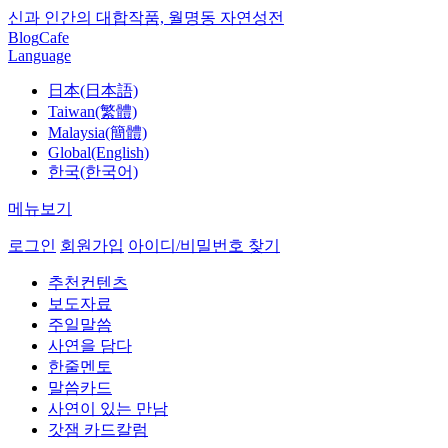
신과 인간의 대합작품, 월명동 자연성전
Blog
Cafe
Language
日本(日本語)
Taiwan(繁體)
Malaysia(簡體)
Global(English)
한국(한국어)
메뉴보기
로그인
회원가입
아이디/비밀번호 찾기
추천컨텐츠
보도자료
주일말씀
사연을 담다
한줄멘토
말씀카드
사연이 있는 만남
갓잼 카드칼럼