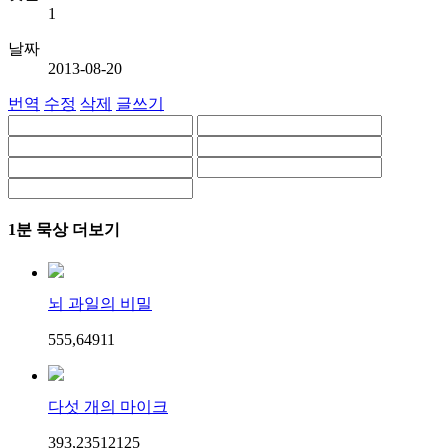
1
날짜
2013-08-20
번역
수정
삭제
글쓰기
1분 묵상 더보기
뇌 과일의 비밀
555,649
1
1
다섯 개의 마이크
393,235
121
25