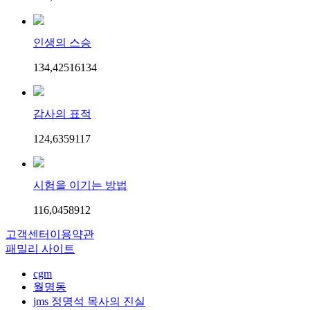
인생의 스승
134,425
161
34
감사의 표적
124,635
91
17
시험을 이기는 방법
116,045
89
12
고객센터
이용약관
패밀리 사이트
cgm
월명동
jms 정명석 목사의 진실