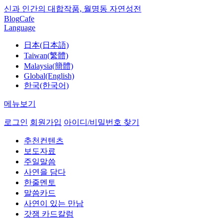
신과 인간의 대합작품, 월명동 자연성전
Blog
Cafe
Language
日本(日本語)
Taiwan(繁體)
Malaysia(簡體)
Global(English)
한국(한국어)
메뉴보기
로그인
회원가입
아이디/비밀번호 찾기
추천컨텐츠
보도자료
주일말씀
사연을 담다
한줄멘토
말씀카드
사연이 있는 만남
갓잼 카드칼럼