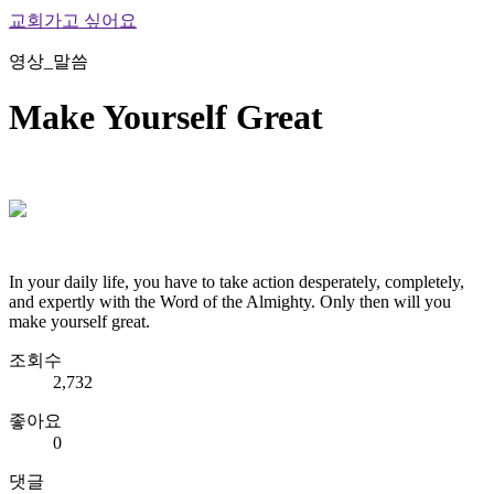
교회가고 싶어요
영상_말씀
Make Yourself Great
In your daily life, you have to take action desperately, completely,
and expertly with the Word of the Almighty. Only then will you
make yourself great.
조회수
2,732
좋아요
0
댓글