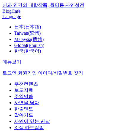
신과 인간의 대합작품, 월명동 자연성전
Blog
Cafe
Language
日本(日本語)
Taiwan(繁體)
Malaysia(簡體)
Global(English)
한국(한국어)
메뉴보기
로그인
회원가입
아이디/비밀번호 찾기
추천컨텐츠
보도자료
주일말씀
사연을 담다
한줄멘토
말씀카드
사연이 있는 만남
갓잼 카드칼럼