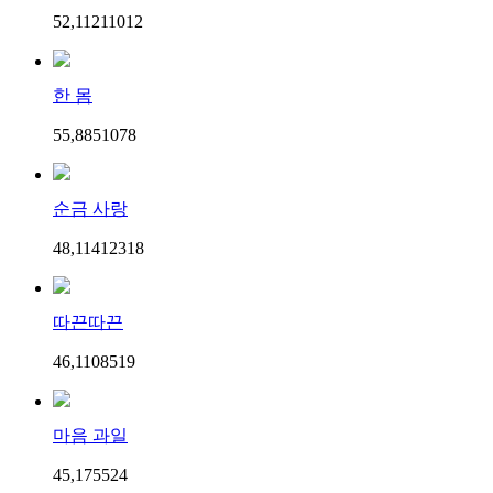
52,112
110
12
한 몸
55,885
107
8
순금 사랑
48,114
123
18
따끈따끈
46,110
85
19
마음 과일
45,175
52
4