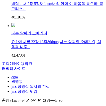
빌립보서 2장 5절&ldquo;너희 안에 이 마음을 품으라. 곧
그리스...
40,191
0
2
나는 알파와 오메가다
요한계시록 22장 13절&ldquo;나는 알파와 오메가요, 처
음과 나중...
42,473
0
1
고객센터
이용약관
패밀리 사이트
cgm
월명동
jms 정명석 목사의 진실
jms 정명석 닷컴
충청남도 금산군 진산면 월명동길 90