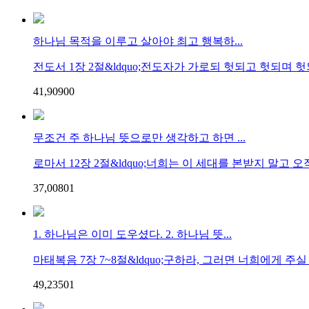
하나님 목적을 이루고 살아야 최고 행복하...
전도서 1장 2절&ldquo;전도자가 가로되 헛되고 헛되며 헛되
41,909
0
0
무조건 주 하나님 뜻으로만 생각하고 하면 ...
로마서 12장 2절&ldquo;너희는 이 세대를 본받지 말고 오직
37,008
0
1
1. 하나님은 이미 도우셨다. 2. 하나님 뜻...
마태복음 7장 7~8절&ldquo;구하라, 그러면 너희에게 주실 
49,235
0
1