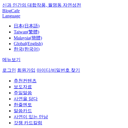
신과 인간의 대합작품, 월명동 자연성전
Blog
Cafe
Language
日本(日本語)
Taiwan(繁體)
Malaysia(簡體)
Global(English)
한국(한국어)
메뉴보기
로그인
회원가입
아이디/비밀번호 찾기
추천컨텐츠
보도자료
주일말씀
사연을 담다
한줄멘토
말씀카드
사연이 있는 만남
갓잼 카드칼럼