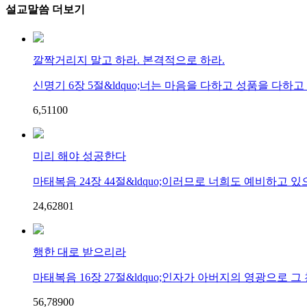
설교말씀 더보기
깔짝거리지 말고 하라. 본격적으로 하라.
신명기 6장 5절&ldquo;너는 마음을 다하고 성품을 다하고 힘
6,511
0
0
미리 해야 성공한다
마태복음 24장 44절&ldquo;이러므로 너희도 예비하고 있으라
24,628
0
1
행한 대로 받으리라
마태복음 16장 27절&ldquo;인자가 아버지의 영광으로 그 
56,789
0
0