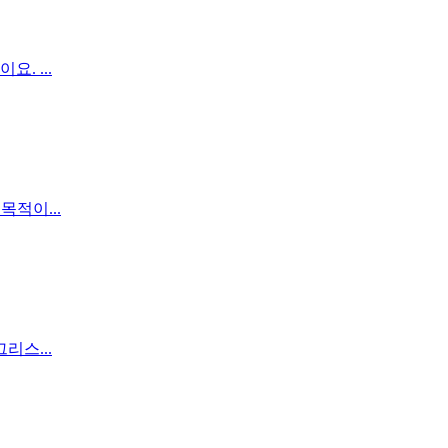
. ...
목적이...
리스...