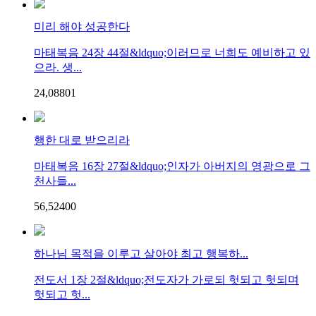
미리 해야 성공한다
마태복음 24장 44절&ldquo;이러므로 너희도 예비하고 있
으라. 생...
24,088
0
1
행한 대로 받으리라
마태복음 16장 27절&ldquo;인자가 아버지의 영광으로 그
천사들...
56,524
0
0
하나님 목적을 이루고 살아야 최고 행복하...
전도서 1장 2절&ldquo;전도자가 가로되 헛되고 헛되며
헛되고 헛...