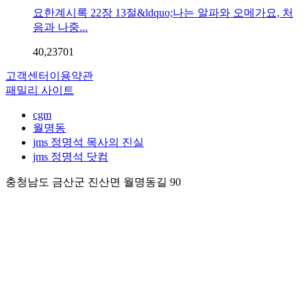
요한계시록 22장 13절&ldquo;나는 알파와 오메가요, 처
음과 나중...
40,237
0
1
고객센터
이용약관
패밀리 사이트
cgm
월명동
jms 정명석 목사의 진실
jms 정명석 닷컴
충청남도 금산군 진산면 월명동길 90