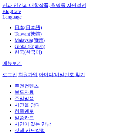
신과 인간의 대합작품, 월명동 자연성전
Blog
Cafe
Language
日本(日本語)
Taiwan(繁體)
Malaysia(簡體)
Global(English)
한국(한국어)
메뉴보기
로그인
회원가입
아이디/비밀번호 찾기
추천컨텐츠
보도자료
주일말씀
사연을 담다
한줄멘토
말씀카드
사연이 있는 만남
갓잼 카드칼럼