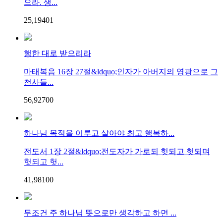
으라. 생...
25,194
0
1
행한 대로 받으리라
마태복음 16장 27절&ldquo;인자가 아버지의 영광으로 그
천사들...
56,927
0
0
하나님 목적을 이루고 살아야 최고 행복하...
전도서 1장 2절&ldquo;전도자가 가로되 헛되고 헛되며
헛되고 헛...
41,981
0
0
무조건 주 하나님 뜻으로만 생각하고 하면 ...