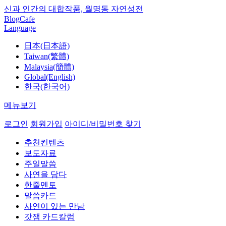
신과 인간의 대합작품, 월명동 자연성전
Blog
Cafe
Language
日本(日本語)
Taiwan(繁體)
Malaysia(簡體)
Global(English)
한국(한국어)
메뉴보기
로그인
회원가입
아이디/비밀번호 찾기
추천컨텐츠
보도자료
주일말씀
사연을 담다
한줄멘토
말씀카드
사연이 있는 만남
갓잼 카드칼럼