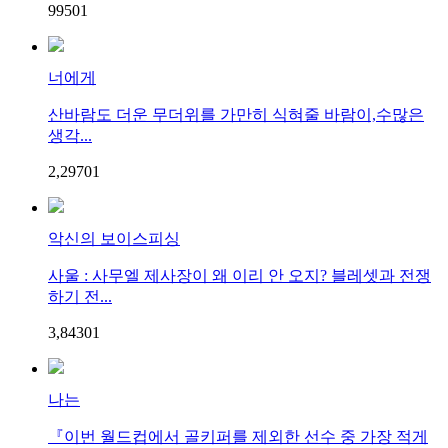
995
0
1
너에게
산바람도 더운 무더위를 가만히 식혀줄 바람이,수많은
생각...
2,297
0
1
악신의 보이스피싱
사울 : 사무엘 제사장이 왜 이리 안 오지? 블레셋과 전쟁
하기 전...
3,843
0
1
나는
『이번 월드컵에서 골키퍼를 제외한 선수 중 가장 적게