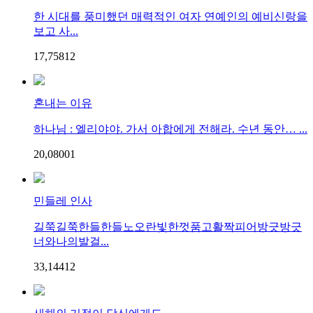
한 시대를 풍미했던 매력적인 여자 연예인의 예비신랑을
보고 사...
17,758
1
2
혼내는 이유
하나님 : 엘리야야. 가서 아합에게 전해라. 수년 동안… ...
20,080
0
1
민들레 인사
길쭉길쭉한들한들노오란빛한껏품고활짝피어방긋방긋
너와나의발걸...
33,144
1
2