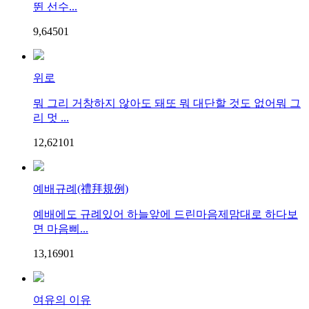
뛴 선수...
9,645
0
1
위로
뭐 그리 거창하지 않아도 돼또 뭐 대단할 것도 없어뭐 그
리 멋 ...
12,621
0
1
예배규례(禮拜規例)
예배에도 규례있어 하늘앞에 드린마음제맘대로 하다보
면 마음삐...
13,169
0
1
여유의 이유