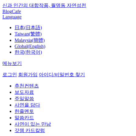
신과 인간의 대합작품, 월명동 자연성전
Blog
Cafe
Language
日本(日本語)
Taiwan(繁體)
Malaysia(簡體)
Global(English)
한국(한국어)
메뉴보기
로그인
회원가입
아이디/비밀번호 찾기
추천컨텐츠
보도자료
주일말씀
사연을 담다
한줄멘토
말씀카드
사연이 있는 만남
갓잼 카드칼럼