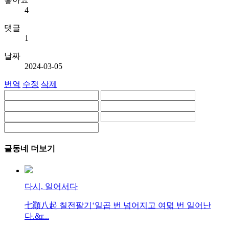
4
댓글
1
날짜
2024-03-05
번역
수정
삭제
글동네 더보기
다시, 일어서다
七顚八起 칠전팔기‘일곱 번 넘어지고 여덟 번 일어난
다.&r...