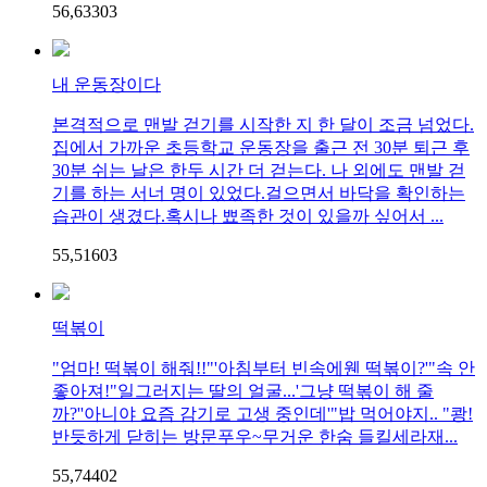
56,633
0
3
내 운동장이다
본격적으로 맨발 걷기를 시작한 지 한 달이 조금 넘었다.
집에서 가까운 초등학교 운동장을 출근 전 30분 퇴근 후
30분 쉬는 날은 한두 시간 더 걷는다. 나 외에도 맨발 걷
기를 하는 서너 명이 있었다.걸으면서 바닥을 확인하는
습관이 생겼다.혹시나 뾰족한 것이 있을까 싶어서 ...
55,516
0
3
떡볶이
"엄마! 떡볶이 해줘!!"'아침부터 빈속에웬 떡볶이?'"속 안
좋아져!"일그러지는 딸의 얼굴...'그냥 떡볶이 해 줄
까?''아니야 요즘 감기로 고생 중인데'"밥 먹어야지.. "쾅!
반듯하게 닫히는 방문푸우~무거운 한숨 들킬세라재...
55,744
0
2