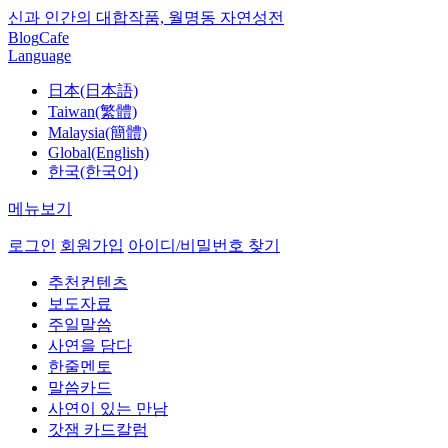
신과 인간의 대합작품, 월명동 자연성전
Blog
Cafe
Language
日本(日本語)
Taiwan(繁體)
Malaysia(簡體)
Global(English)
한국(한국어)
메뉴보기
로그인
회원가입
아이디/비밀번호 찾기
추천컨텐츠
보도자료
주일말씀
사연을 담다
한줄멘토
말씀카드
사연이 있는 만남
갓잼 카드칼럼