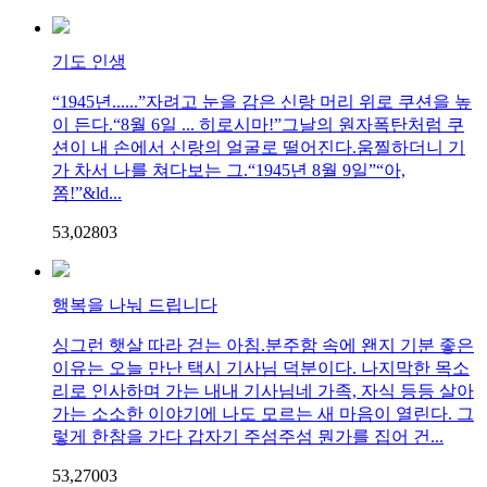
기도 인생
“1945년......”자려고 눈을 감은 신랑 머리 위로 쿠션을 높
이 든다.“8월 6일 ... 히로시마!”그날의 원자폭탄처럼 쿠
션이 내 손에서 신랑의 얼굴로 떨어진다.움찔하더니 기
가 차서 나를 쳐다보는 그.“1945년 8월 9일”“아,
쫌!”&ld...
53,028
0
3
행복을 나눠 드립니다
싱그런 햇살 따라 걷는 아침.분주함 속에 왠지 기분 좋은
이유는 오늘 만난 택시 기사님 덕분이다. 나지막한 목소
리로 인사하며 가는 내내 기사님네 가족, 자식 등등 살아
가는 소소한 이야기에 나도 모르는 새 마음이 열린다. 그
렇게 한참을 가다 갑자기 주섬주섬 뭔가를 집어 건...
53,270
0
3