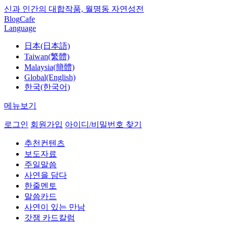
신과 인간의 대합작품, 월명동 자연성전
Blog
Cafe
Language
日本(日本語)
Taiwan(繁體)
Malaysia(簡體)
Global(English)
한국(한국어)
메뉴보기
로그인
회원가입
아이디/비밀번호 찾기
추천컨텐츠
보도자료
주일말씀
사연을 담다
한줄멘토
말씀카드
사연이 있는 만남
갓잼 카드칼럼