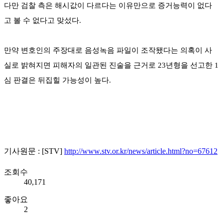
다만 검찰 측은 해시값이 다르다는 이유만으로 증거능력이 없다
고 볼 수 없다고 맞섰다.
만약 변호인의 주장대로 음성녹음 파일이 조작됐다는 의혹이 사
실로 밝혀지면 피해자의 일관된 진술을 근거로 23년형을 선고한 1
심 판결은 뒤집힐 가능성이 높다.
기사원문 : [STV]
http://www.stv.or.kr/news/article.html?no=67612
조회수
40,171
좋아요
2