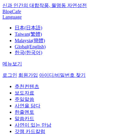
신과 인간의 대합작품, 월명동 자연성전
Blog
Cafe
Language
日本(日本語)
Taiwan(繁體)
Malaysia(簡體)
Global(English)
한국(한국어)
메뉴보기
로그인
회원가입
아이디/비밀번호 찾기
추천컨텐츠
보도자료
주일말씀
사연을 담다
한줄멘토
말씀카드
사연이 있는 만남
갓잼 카드칼럼