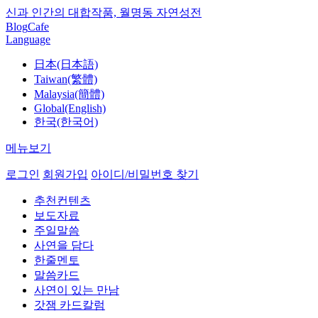
신과 인간의 대합작품, 월명동 자연성전
Blog
Cafe
Language
日本(日本語)
Taiwan(繁體)
Malaysia(簡體)
Global(English)
한국(한국어)
메뉴보기
로그인
회원가입
아이디/비밀번호 찾기
추천컨텐츠
보도자료
주일말씀
사연을 담다
한줄멘토
말씀카드
사연이 있는 만남
갓잼 카드칼럼