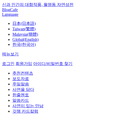
신과 인간의 대합작품, 월명동 자연성전
Blog
Cafe
Language
日本(日本語)
Taiwan(繁體)
Malaysia(簡體)
Global(English)
한국(한국어)
메뉴보기
로그인
회원가입
아이디/비밀번호 찾기
추천컨텐츠
보도자료
주일말씀
사연을 담다
한줄멘토
말씀카드
사연이 있는 만남
갓잼 카드칼럼