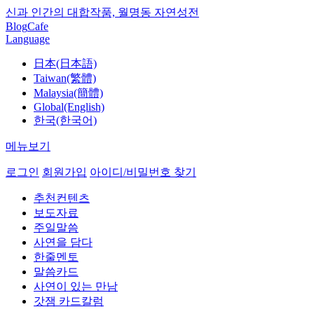
신과 인간의 대합작품, 월명동 자연성전
Blog
Cafe
Language
日本(日本語)
Taiwan(繁體)
Malaysia(簡體)
Global(English)
한국(한국어)
메뉴보기
로그인
회원가입
아이디/비밀번호 찾기
추천컨텐츠
보도자료
주일말씀
사연을 담다
한줄멘토
말씀카드
사연이 있는 만남
갓잼 카드칼럼