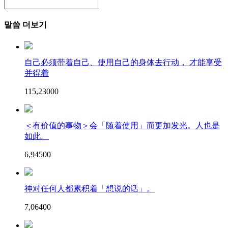
말씀 더보기
自己必须带着自己、使用自己的身体去行动， 才能享受
并得着
115,230
0
0
＜有价值的事物＞会「随着使用」而更加发光。人也是
如此。
6,945
0
0
神对任何人都累积着「想说的话」。
7,064
0
0