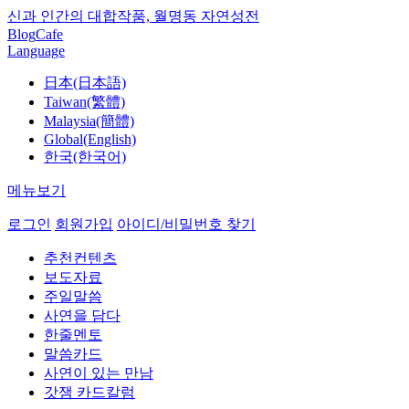
신과 인간의 대합작품, 월명동 자연성전
Blog
Cafe
Language
日本(日本語)
Taiwan(繁體)
Malaysia(簡體)
Global(English)
한국(한국어)
메뉴보기
로그인
회원가입
아이디/비밀번호 찾기
추천컨텐츠
보도자료
주일말씀
사연을 담다
한줄멘토
말씀카드
사연이 있는 만남
갓잼 카드칼럼