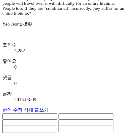
people will travel over it with difficulty for an entire lifetime.
People too. If they are ‘conditioned’ incorrectly, they suffer for an
entire lifetime.*
Yeo Jeong 摄影
조회수
5,282
좋아요
0
댓글
0
날짜
2015-03-09
번역
수정
삭제
글쓰기