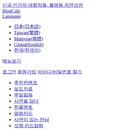
신과 인간의 대합작품, 월명동 자연성전
Blog
Cafe
Language
日本(日本語)
Taiwan(繁體)
Malaysia(簡體)
Global(English)
한국(한국어)
메뉴보기
로그인
회원가입
아이디/비밀번호 찾기
추천컨텐츠
보도자료
주일말씀
사연을 담다
한줄멘토
말씀카드
사연이 있는 만남
갓잼 카드칼럼