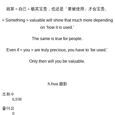
就算＜自己＞极其宝贵，也还是「要被使用」才会宝贵。
< Something > valuable will shine that much more depending
on ‘how it is used.’
The same is true for people.
Even if < you > are truly precious, you have to ‘be used.’
Only then will you be valuable.
h.hua 摄影
조회수
6,938
좋아요
0