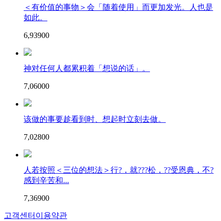
＜有价值的事物＞会「随着使用」而更加发光。人也是
如此。
6,939
0
0
神对任何人都累积着「想说的话」。
7,060
0
0
该做的事要趁看到时、想起时立刻去做。
7,028
0
0
人若按照＜三位的想法＞行?，就???松，??受恩典，不?
感到辛苦和...
7,369
0
0
고객센터
이용약관