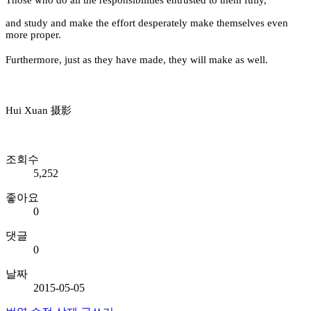
and study and make the effort desperately make themselves even
more proper.
Furthermore, just as they have made
, they will make
as well.
Hui Xuan 摄影
조회수
5,252
좋아요
0
댓글
0
날짜
2015-05-05