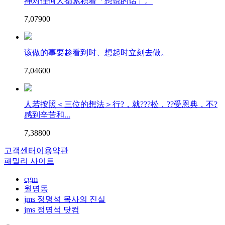
神对任何人都累积着「想说的话」。
7,079
0
0
该做的事要趁看到时、想起时立刻去做。
7,046
0
0
人若按照＜三位的想法＞行?，就???松，??受恩典，不?
感到辛苦和...
7,388
0
0
고객센터
이용약관
패밀리 사이트
cgm
월명동
jms 정명석 목사의 진실
jms 정명석 닷컴