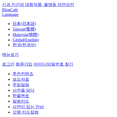
신과 인간의 대합작품, 월명동 자연성전
Blog
Cafe
Language
日本(日本語)
Taiwan(繁體)
Malaysia(簡體)
Global(English)
한국(한국어)
메뉴보기
로그인
회원가입
아이디/비밀번호 찾기
추천컨텐츠
보도자료
주일말씀
사연을 담다
한줄멘토
말씀카드
사연이 있는 만남
갓잼 카드칼럼