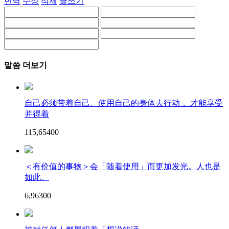
번역
수정
삭제
글쓰기
말씀 더보기
自己必须带着自己、使用自己的身体去行动， 才能享受
并得着
115,654
0
0
＜有价值的事物＞会「随着使用」而更加发光。人也是
如此。
6,963
0
0