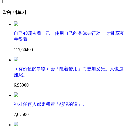
말씀 더보기
自己必须带着自己、使用自己的身体去行动， 才能享受
并得着
115,604
0
0
＜有价值的事物＞会「随着使用」而更加发光。人也是
如此。
6,959
0
0
神对任何人都累积着「想说的话」。
7,075
0
0