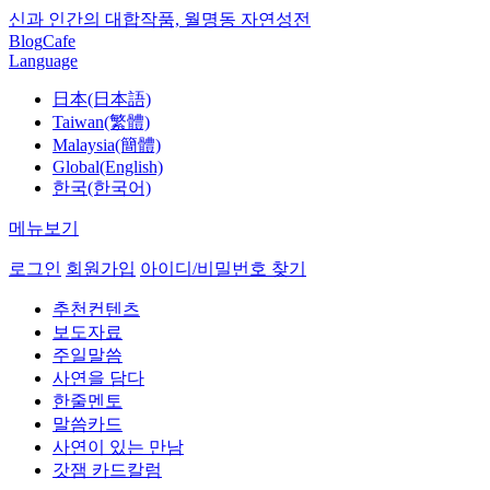
신과 인간의 대합작품, 월명동 자연성전
Blog
Cafe
Language
日本(日本語)
Taiwan(繁體)
Malaysia(簡體)
Global(English)
한국(한국어)
메뉴보기
로그인
회원가입
아이디/비밀번호 찾기
추천컨텐츠
보도자료
주일말씀
사연을 담다
한줄멘토
말씀카드
사연이 있는 만남
갓잼 카드칼럼