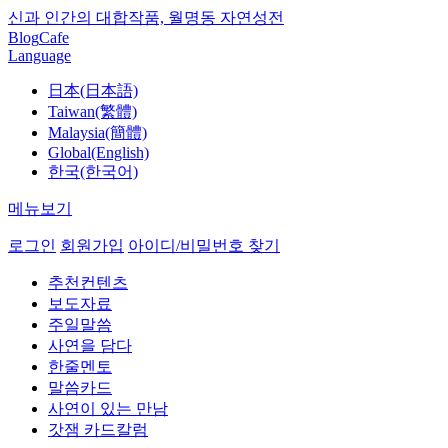
신과 인간의 대합작품, 월명동 자연성전
Blog
Cafe
Language
日本(日本語)
Taiwan(繁體)
Malaysia(簡體)
Global(English)
한국(한국어)
메뉴보기
로그인
회원가입
아이디/비밀번호 찾기
추천컨텐츠
보도자료
주일말씀
사연을 담다
한줄멘토
말씀카드
사연이 있는 만남
갓잼 카드칼럼