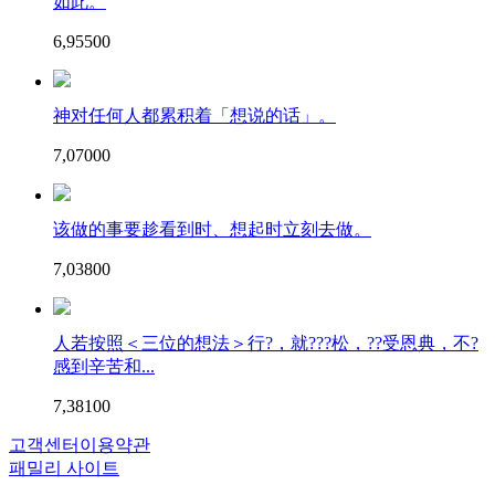
如此。
6,955
0
0
神对任何人都累积着「想说的话」。
7,070
0
0
该做的事要趁看到时、想起时立刻去做。
7,038
0
0
人若按照＜三位的想法＞行?，就???松，??受恩典，不?
感到辛苦和...
7,381
0
0
고객센터
이용약관
패밀리 사이트