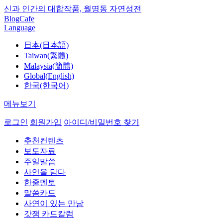
신과 인간의 대합작품, 월명동 자연성전
Blog
Cafe
Language
日本(日本語)
Taiwan(繁體)
Malaysia(簡體)
Global(English)
한국(한국어)
메뉴보기
로그인
회원가입
아이디/비밀번호 찾기
추천컨텐츠
보도자료
주일말씀
사연을 담다
한줄멘토
말씀카드
사연이 있는 만남
갓잼 카드칼럼