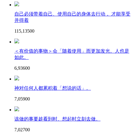
自己必须带着自己、使用自己的身体去行动， 才能享受
并得着
115,135
0
0
＜有价值的事物＞会「随着使用」而更加发光。人也是
如此。
6,936
0
0
神对任何人都累积着「想说的话」。
7,059
0
0
该做的事要趁看到时、想起时立刻去做。
7,027
0
0