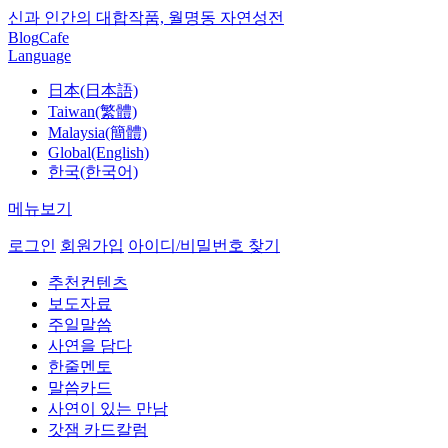
신과 인간의 대합작품, 월명동 자연성전
Blog
Cafe
Language
日本(日本語)
Taiwan(繁體)
Malaysia(簡體)
Global(English)
한국(한국어)
메뉴보기
로그인
회원가입
아이디/비밀번호 찾기
추천컨텐츠
보도자료
주일말씀
사연을 담다
한줄멘토
말씀카드
사연이 있는 만남
갓잼 카드칼럼