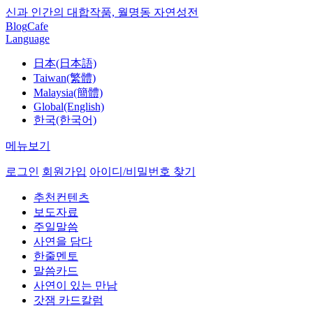
신과 인간의 대합작품, 월명동 자연성전
Blog
Cafe
Language
日本(日本語)
Taiwan(繁體)
Malaysia(簡體)
Global(English)
한국(한국어)
메뉴보기
로그인
회원가입
아이디/비밀번호 찾기
추천컨텐츠
보도자료
주일말씀
사연을 담다
한줄멘토
말씀카드
사연이 있는 만남
갓잼 카드칼럼