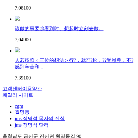
7,081
0
0
该做的事要趁看到时、想起时立刻去做。
7,049
0
0
人若按照＜三位的想法＞行?，就???松，??受恩典，不?
感到辛苦和...
7,391
0
0
고객센터
이용약관
패밀리 사이트
cgm
월명동
jms 정명석 목사의 진실
jms 정명석 닷컴
충청남도 금산군 진산면 월명동길 90