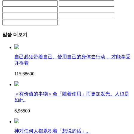
말씀 더보기
自己必须带着自己、使用自己的身体去行动， 才能享受
并得着
115,686
0
0
＜有价值的事物＞会「随着使用」而更加发光。人也是
如此。
6,965
0
0
神对任何人都累积着「想说的话」。