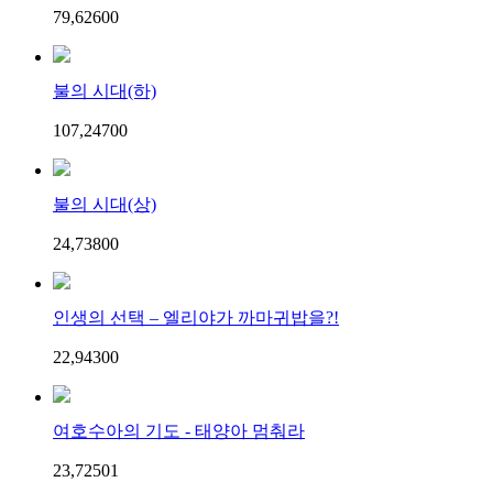
79,626
0
0
불의 시대(하)
107,247
0
0
불의 시대(상)
24,738
0
0
인생의 선택 – 엘리야가 까마귀밥을?!
22,943
0
0
여호수아의 기도 - 태양아 멈춰라
23,725
0
1