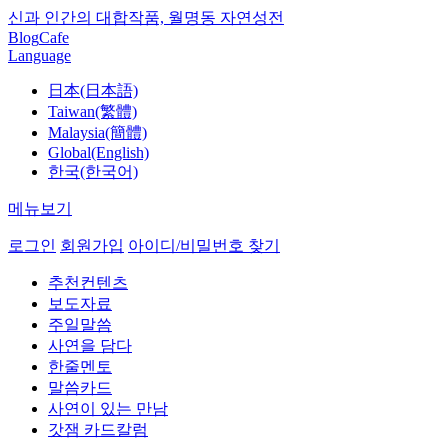
신과 인간의 대합작품, 월명동 자연성전
Blog
Cafe
Language
日本(日本語)
Taiwan(繁體)
Malaysia(簡體)
Global(English)
한국(한국어)
메뉴보기
로그인
회원가입
아이디/비밀번호 찾기
추천컨텐츠
보도자료
주일말씀
사연을 담다
한줄멘토
말씀카드
사연이 있는 만남
갓잼 카드칼럼