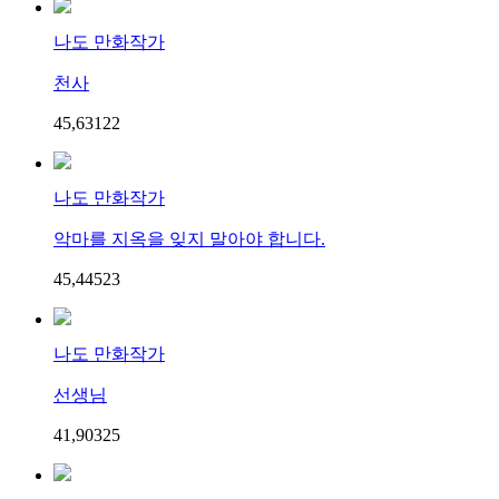
나도 만화작가
천사
45,631
2
2
나도 만화작가
악마를 지옥을 잊지 말아야 합니다.
45,445
2
3
나도 만화작가
선생님
41,903
2
5