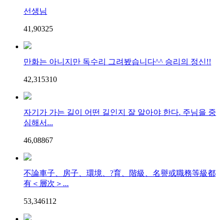
선생님
41,903
2
5
만화는 아니지만 독수리 그려봤습니다^^ 승리의 정신!!
42,315
3
10
자기가 가는 길이 어떤 길인지 잘 알아야 한다. 주님을 중
심해서...
46,088
6
7
不論車子、房子、環境、?育、階級、名譽或職務等級都
有＜層次＞...
53,346
11
2