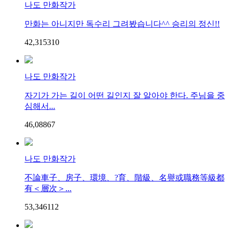
나도 만화작가
만화는 아니지만 독수리 그려봤습니다^^ 승리의 정신!!
42,315
3
10
나도 만화작가
자기가 가는 길이 어떤 길인지 잘 알아야 한다. 주님을 중
심해서...
46,088
6
7
나도 만화작가
不論車子、房子、環境、?育、階級、名譽或職務等級都
有＜層次＞...
53,346
11
2