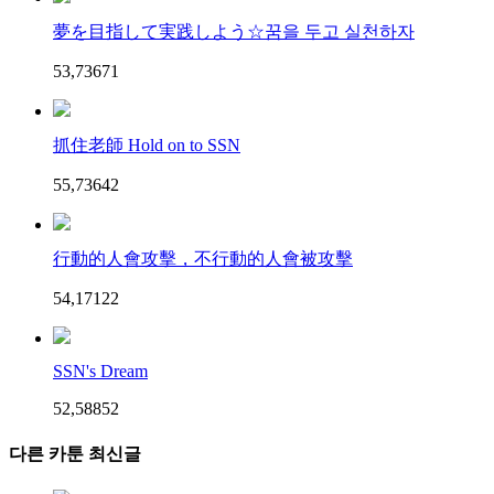
夢を目指して実践しよう☆꿈을 두고 실천하자
53,736
7
1
抓住老師 Hold on to SSN
55,736
4
2
行動的人會攻擊，不行動的人會被攻擊
54,171
2
2
SSN's Dream
52,588
5
2
다른 카툰 최신글