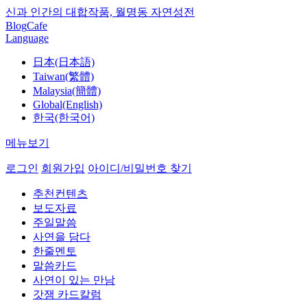
신과 인간의 대합작품, 월명동 자연성전
Blog
Cafe
Language
日本(日本語)
Taiwan(繁體)
Malaysia(簡體)
Global(English)
한국(한국어)
메뉴보기
로그인
회원가입
아이디/비밀번호 찾기
추천컨텐츠
보도자료
주일말씀
사연을 담다
한줄멘토
말씀카드
사연이 있는 만남
갓잼 카드칼럼