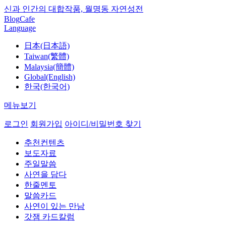
신과 인간의 대합작품, 월명동 자연성전
Blog
Cafe
Language
日本(日本語)
Taiwan(繁體)
Malaysia(簡體)
Global(English)
한국(한국어)
메뉴보기
로그인
회원가입
아이디/비밀번호 찾기
추천컨텐츠
보도자료
주일말씀
사연을 담다
한줄멘토
말씀카드
사연이 있는 만남
갓잼 카드칼럼