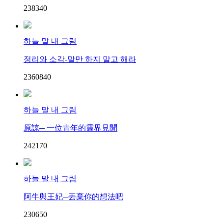
23834
0
하늘 말 내 그림
정리와 소각-말만 하지 말고 해라
23608
4
0
하늘 말 내 그림
原諒─ 一位青年的靈界見聞
24217
0
하늘 말 내 그림
阿牛與王妃─丟棄你的想法吧
23065
0