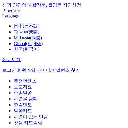
신과 인간의 대합작품, 월명동 자연성전
Blog
Cafe
Language
日本(日本語)
Taiwan(繁體)
Malaysia(簡體)
Global(English)
한국(한국어)
메뉴보기
로그인
회원가입
아이디/비밀번호 찾기
추천컨텐츠
보도자료
주일말씀
사연을 담다
한줄멘토
말씀카드
사연이 있는 만남
갓잼 카드칼럼