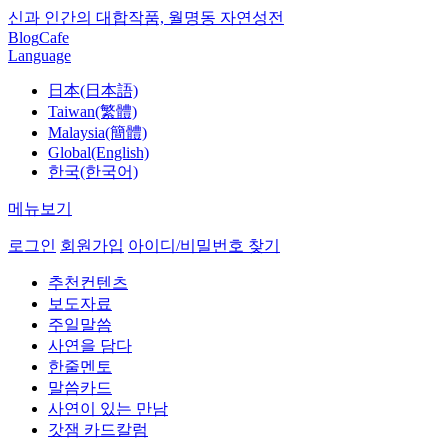
신과 인간의 대합작품, 월명동 자연성전
Blog
Cafe
Language
日本(日本語)
Taiwan(繁體)
Malaysia(簡體)
Global(English)
한국(한국어)
메뉴보기
로그인
회원가입
아이디/비밀번호 찾기
추천컨텐츠
보도자료
주일말씀
사연을 담다
한줄멘토
말씀카드
사연이 있는 만남
갓잼 카드칼럼