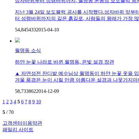
성자바위부터 성령바위까지, 월명동 운동장 보도블럭 공
지난 3월 24일 보도블럭 공사를 시작했다.성자바위 앞부
터 성령바위까지의 길은 흙길로, 사람들의 왕래가 가장 많은
54,845
43
3
2015-04-10
월명동 소식
하얀 눈꽃 나라로 바뀐 월명동, 은빛 설경 장관
▲ 자연성전 잔디밭 예수님상 월명동이 하얀 눈꽃 옷을 입
겨울 풍경은 눈이 시릴 만큼 아름다운 설경과 나뭇가지마다
58,733
86
2
2014-12-09
1
2
3
4
5
6
7
8
9
10
5
/ 70
고객센터
이용약관
패밀리 사이트