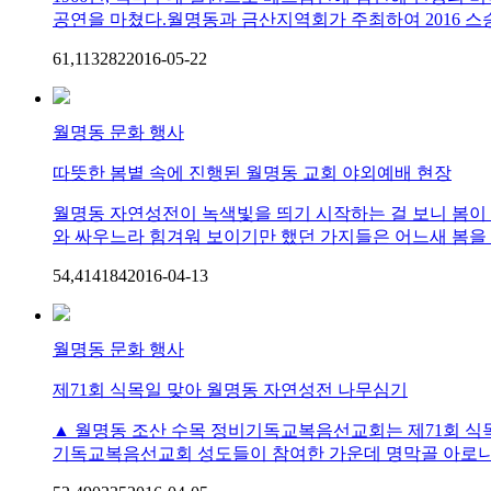
공연을 마쳤다.월명동과 금산지역회가 주최하여 2016 스승
61,113
28
2
2016-05-22
월명동 문화 행사
따뜻한 봄볕 속에 진행된 월명동 교회 야외예배 현장
월명동 자연성전이 녹색빛을 띄기 시작하는 걸 보니 봄이 
와 싸우느라 힘겨워 보이기만 했던 가지들은 어느새 봄을 담
54,414
18
4
2016-04-13
월명동 문화 행사
제71회 식목일 맞아 월명동 자연성전 나무심기
▲ 월명동 조산 수목 정비기독교복음선교회는 제71회 식목
기독교복음선교회 성도들이 참여한 가운데 명막골 아로니아 