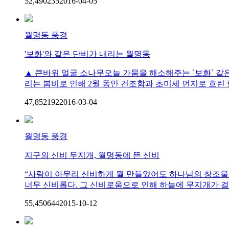
52,490
23
5
2016-04-05
월명동 풍경
'보화'와 같은 단비가 내리는 월명동
▲ 큰바위 얼굴 소나무오늘 가뭄을 해소해주는 `보화` 같
리는 봄비로 인해 2월 동안 건조함과 초미세 먼지로 흐린 
47,852
19
2
2016-03-04
월명동 풍경
지구의 신비 무지개, 월명동에 뜬 신비
“사람이 아무리 신비하게 뭘 만들었어도 하나님의 창조물과
너무 신비롭다. 그 신비로움으로 인해 하늘에 무지개가 걸려 
55,450
64
4
2015-10-12