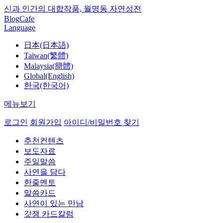
신과 인간의 대합작품, 월명동 자연성전
Blog
Cafe
Language
日本(日本語)
Taiwan(繁體)
Malaysia(簡體)
Global(English)
한국(한국어)
메뉴보기
로그인
회원가입
아이디/비밀번호 찾기
추천컨텐츠
보도자료
주일말씀
사연을 담다
한줄멘토
말씀카드
사연이 있는 만남
갓잼 카드칼럼