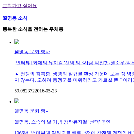
교회가고 싶어요
월명동 소식
행복한 소식을 전하는 우체통
월명동 문화 행사
[인터뷰] 화제의 뮤지컬 '선택'의 3사람 박진형-권준우-
▲ 전쟁의 참혹함, 생명의 절규를 환상 가운데 보는 정 병장페
지 않는다. 오히려 동맹군을 미워하라고 가르칠 뿐.” 이라고 
59,082
37
2
2016-05-23
월명동 문화 행사
월명동, 스승의 날 기념 창작뮤지컬 '선택' 공연
1966년, 백마부대 일원으로 베트남전에 참전해 전쟁의 비