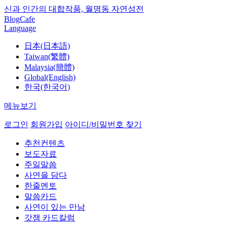
신과 인간의 대합작품, 월명동 자연성전
Blog
Cafe
Language
日本(日本語)
Taiwan(繁體)
Malaysia(簡體)
Global(English)
한국(한국어)
메뉴보기
로그인
회원가입
아이디/비밀번호 찾기
추천컨텐츠
보도자료
주일말씀
사연을 담다
한줄멘토
말씀카드
사연이 있는 만남
갓잼 카드칼럼