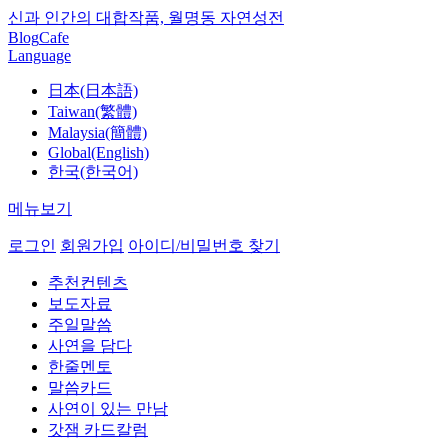
신과 인간의 대합작품, 월명동 자연성전
Blog
Cafe
Language
日本(日本語)
Taiwan(繁體)
Malaysia(簡體)
Global(English)
한국(한국어)
메뉴보기
로그인
회원가입
아이디/비밀번호 찾기
추천컨텐츠
보도자료
주일말씀
사연을 담다
한줄멘토
말씀카드
사연이 있는 만남
갓잼 카드칼럼