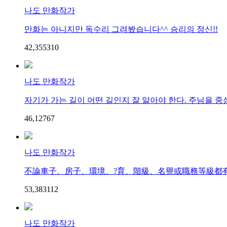
나도 만화작가
만화는 아니지만 독수리 그려봤습니다^^ 승리의 정신!!
42,355
3
10
나도 만화작가
자기가 가는 길이 어떤 길인지 잘 알아야 한다. 주님을 중심
46,127
6
7
나도 만화작가
不論車子、房子、環境、?育、階級、名譽或職務等級都有＜
53,383
11
2
나도 만화작가