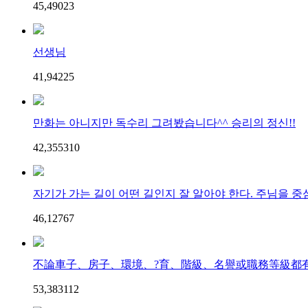
45,490
2
3
선생님
41,942
2
5
만화는 아니지만 독수리 그려봤습니다^^ 승리의 정신!!
42,355
3
10
자기가 가는 길이 어떤 길인지 잘 알아야 한다. 주님을 중심
46,127
6
7
不論車子、房子、環境、?育、階級、名譽或職務等級都有＜
53,383
11
2