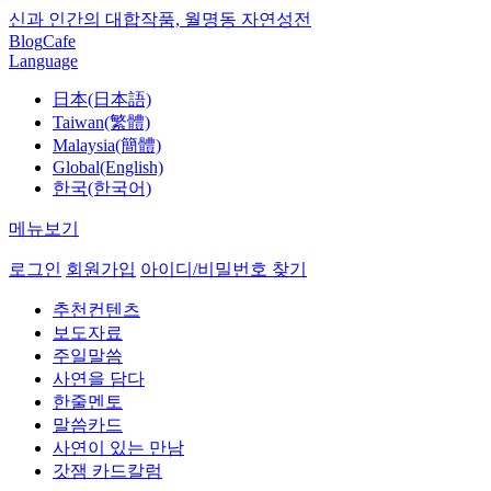
신과 인간의 대합작품, 월명동 자연성전
Blog
Cafe
Language
日本(日本語)
Taiwan(繁體)
Malaysia(簡體)
Global(English)
한국(한국어)
메뉴보기
로그인
회원가입
아이디/비밀번호 찾기
추천컨텐츠
보도자료
주일말씀
사연을 담다
한줄멘토
말씀카드
사연이 있는 만남
갓잼 카드칼럼