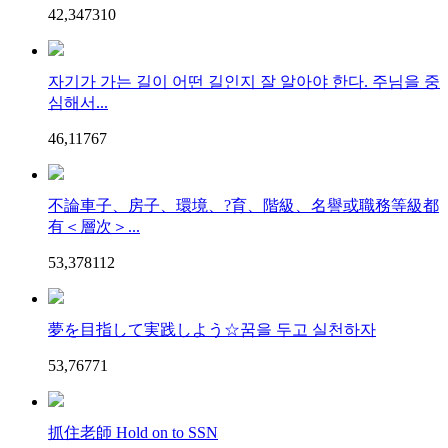
42,347
3
10
자기가 가는 길이 어떤 길인지 잘 알아야 한다. 주님을 중
심해서...
46,117
6
7
不論車子、房子、環境、?育、階級、名譽或職務等級都
有＜層次＞...
53,378
11
2
夢を目指して実践しよう☆꿈을 두고 실천하자
53,767
7
1
抓住老師 Hold on to SSN