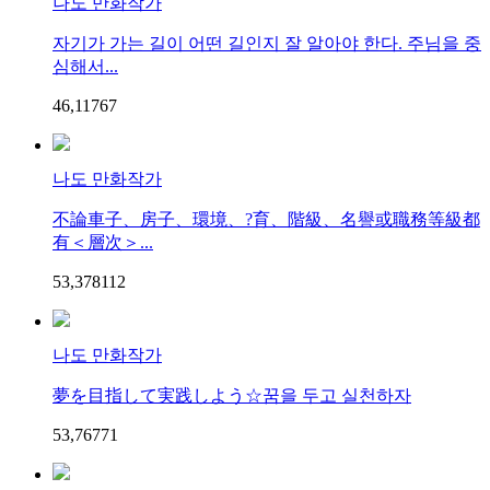
나도 만화작가
자기가 가는 길이 어떤 길인지 잘 알아야 한다. 주님을 중
심해서...
46,117
6
7
나도 만화작가
不論車子、房子、環境、?育、階級、名譽或職務等級都
有＜層次＞...
53,378
11
2
나도 만화작가
夢を目指して実践しよう☆꿈을 두고 실천하자
53,767
7
1