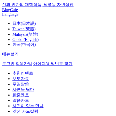
신과 인간의 대합작품, 월명동 자연성전
Blog
Cafe
Language
日本(日本語)
Taiwan(繁體)
Malaysia(簡體)
Global(English)
한국(한국어)
메뉴보기
로그인
회원가입
아이디/비밀번호 찾기
추천컨텐츠
보도자료
주일말씀
사연을 담다
한줄멘토
말씀카드
사연이 있는 만남
갓잼 카드칼럼