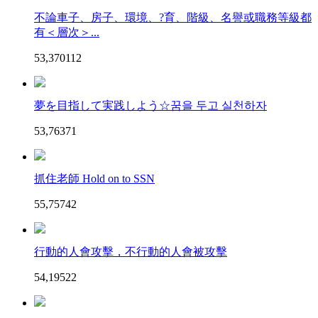
不論車子、房子、環境、?育、階級、名譽或職務等級都
有＜層次＞...
53,370
11
2
夢を目指して実践しよう☆꿈을 두고 실천하자
53,763
7
1
抓住老師 Hold on to SSN
55,757
4
2
行動的人會攻擊，不行動的人會被攻擊
54,195
2
2