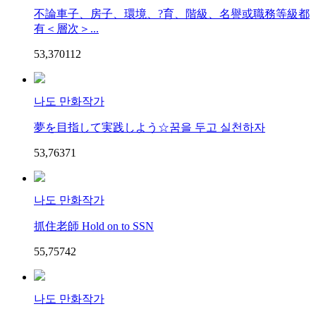
不論車子、房子、環境、?育、階級、名譽或職務等級都
有＜層次＞...
53,370
11
2
나도 만화작가
夢を目指して実践しよう☆꿈을 두고 실천하자
53,763
7
1
나도 만화작가
抓住老師 Hold on to SSN
55,757
4
2
나도 만화작가