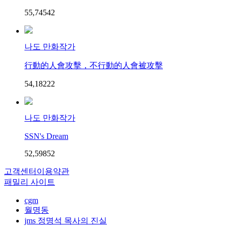
55,745
4
2
나도 만화작가
行動的人會攻擊，不行動的人會被攻擊
54,182
2
2
나도 만화작가
SSN's Dream
52,598
5
2
고객센터
이용약관
패밀리 사이트
cgm
월명동
jms 정명석 목사의 진실