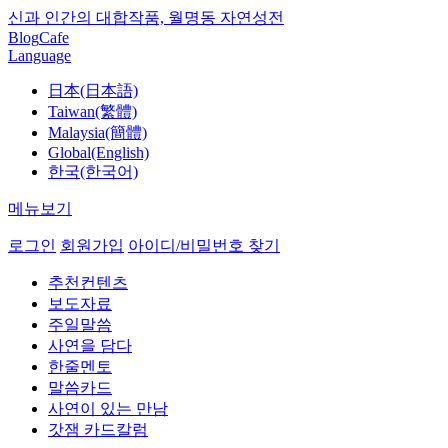
신과 인간의 대합작품, 월명동 자연성전
Blog
Cafe
Language
日本(日本語)
Taiwan(繁體)
Malaysia(簡體)
Global(English)
한국(한국어)
메뉴보기
로그인
회원가입
아이디/비밀번호 찾기
추천컨텐츠
보도자료
주일말씀
사연을 담다
한줄멘토
말씀카드
사연이 있는 만남
갓잼 카드칼럼