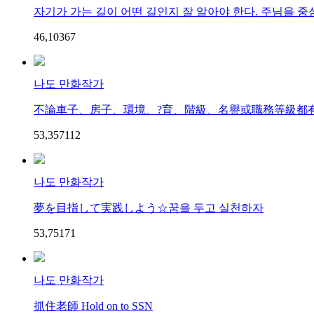
자기가 가는 길이 어떤 길인지 잘 알아야 한다. 주님을 중심
46,103
6
7
나도 만화작가
不論車子、房子、環境、?育、階級、名譽或職務等級都有＜
53,357
11
2
나도 만화작가
夢を目指して実践しよう☆꿈을 두고 실천하자
53,751
7
1
나도 만화작가
抓住老師 Hold on to SSN