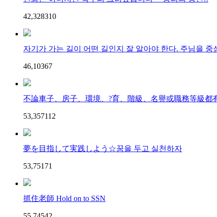
42,328
3
10
자기가 가는 길이 어떤 길인지 잘 알아야 한다. 주님을 중심
46,103
6
7
不論車子、房子、環境、?育、階級、名譽或職務等級都有＜
53,357
11
2
夢を目指して実践しよう☆꿈을 두고 실천하자
53,751
7
1
抓住老師 Hold on to SSN
55,745
4
2