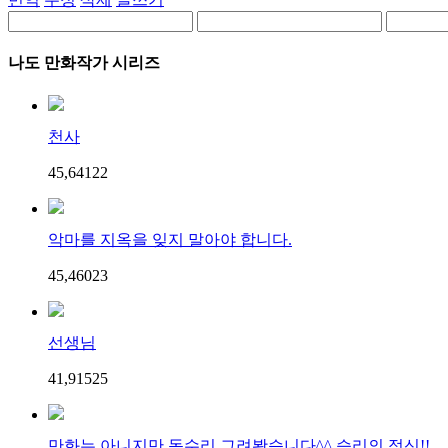
나도 만화작가 시리즈
천사
45,641
2
2
악마를 지옥을 잊지 말아야 합니다.
45,460
2
3
선생님
41,915
2
5
만화는 아니지만 독수리 그려봤습니다^^ 승리의 정신!!