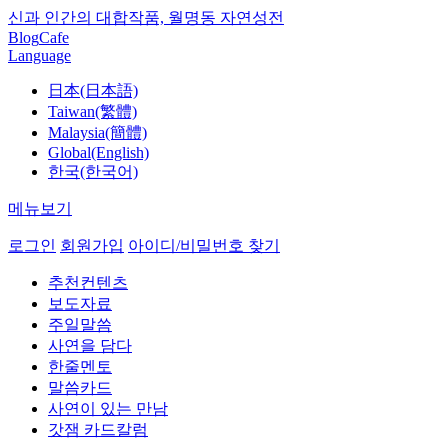
신과 인간의 대합작품, 월명동 자연성전
Blog
Cafe
Language
日本(日本語)
Taiwan(繁體)
Malaysia(簡體)
Global(English)
한국(한국어)
메뉴보기
로그인
회원가입
아이디/비밀번호 찾기
추천컨텐츠
보도자료
주일말씀
사연을 담다
한줄멘토
말씀카드
사연이 있는 만남
갓잼 카드칼럼