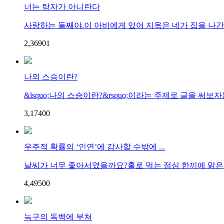
너는 탕자가 아니란다
사랑하는 둘째야.이 아비에게 있어 지옥은 네가 집을 나간 바
2,369
0
1
나의 스승이란?
&lsquo;나의 스승이란?&rsquo;이라는 주제로 글을 써보자는
3,174
0
0
우주적 확률의 ‘인연’에 감사할 수밖에 ...
날씨가 너무 좋아서였을까요?홀로 먹는 점심 한끼에 맑은 
4,495
0
0
늑구의 독백에 부쳐