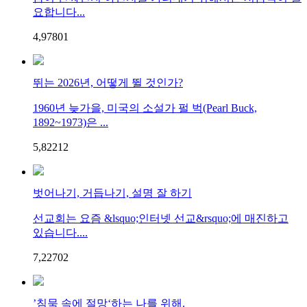
요합니다...
4,978
0
1
뛰는 2026년, 어떻게 뛸 것인가?
1960년 늦가을, 미국의 소설가 펄 벅(Pearl Buck,
1892~1973)은 ...
5,822
1
2
벗어나기, 거듭나기, 설명 잘 하기
선교회는 요즘 &lsquo;인터넷 선교&rsquo;에 매진하고
있습니다....
7,227
0
2
’침묵 속에 절망‘하는 나를 위해.