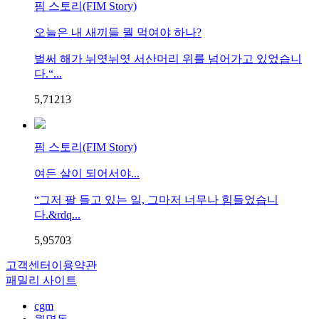
핌 스토리(FIM Story)
오늘은 내 새끼들 뭘 먹여야 하나?
벌써 해가 뉘엿뉘엿 서산머리 위를 넘어가고 있었습니
다.“...
5,712
1
3
핌 스토리(FIM Story)
여든 살이 되어서야...
“그저 팔 들고 있는 일, 그마저 너무나 힘들었습니
다.&rdq...
5,957
0
3
고객센터
이용약관
패밀리 사이트
cgm