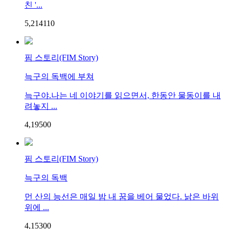
친 '...
5,214
1
10
핌 스토리(FIM Story)
늑구의 독백에 부쳐
늑구야.나는 네 이야기를 읽으면서, 한동안 물동이를 내
려놓지 ...
4,195
0
0
핌 스토리(FIM Story)
늑구의 독백
먼 산의 능선은 매일 밤 내 꿈을 베어 물었다. 낡은 바위
위에 ...
4,153
0
0