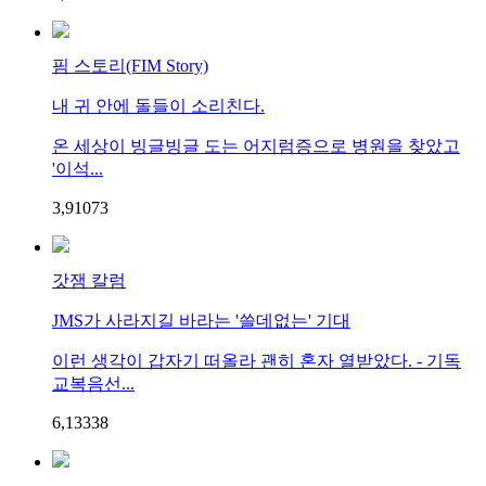
핌 스토리(FIM Story)
내 귀 안에 돌들이 소리친다.
온 세상이 빙글빙글 도는 어지럼증으로 병원을 찾았고
'이석...
3,910
7
3
갓잼 칼럼
JMS가 사라지길 바라는 '쓸데없는' 기대
이런 생각이 갑자기 떠올라 괜히 혼자 열받았다. - 기독
교복음선...
6,133
3
8