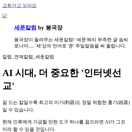
교회가고 싶어요
세푼칼럼
by 봉국장
봉국장이 들려주는 세푼칼럼! '세푼'짜리 부족한 글 솜씨
로나마..... '세'상의 언어로 '푼' 주일말씀을 써 올립니다.
칼럼_연재칼럼_세푼칼럼
AI 시대, 더 중요한 '인터넷선
교'
잘 드는 칼일수록 최고의 이기(利器)도 정말 위험한 흉기(凶器)
일 수 있습니다.
현재 인류에게 가공할 만한 도구 하나를 꼽으라면 AI가 그것
이라 할 수 있을 것입니다.