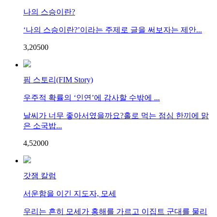
나의 스승이란?
‘나의 스승이란?’이라는 주제로 글을 써보자는 제안...
3,205
0
0
핌 스토리(FIM Story)
우주적 확률의 ‘인연’에 감사할 수밖에 ...
날씨가 너무 좋아서였을까요?홀로 먹는 점심 한끼에 맑
은 소국밥...
4,520
0
0
갓잼 칼럼
서운함을 이긴 지도자, 모세
우리는 흔히 모세가 홍해를 가르고 이집트 군대를 물리