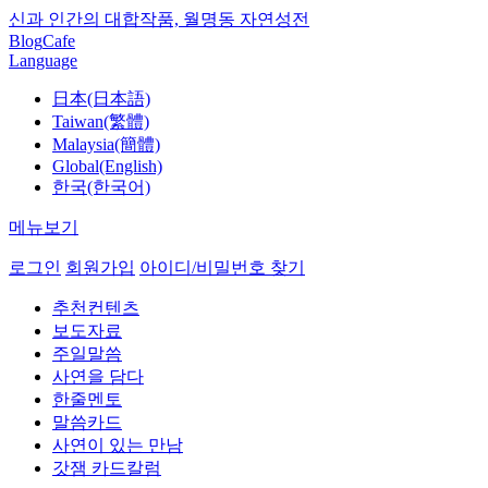
신과 인간의 대합작품, 월명동 자연성전
Blog
Cafe
Language
日本(日本語)
Taiwan(繁體)
Malaysia(簡體)
Global(English)
한국(한국어)
메뉴보기
로그인
회원가입
아이디/비밀번호 찾기
추천컨텐츠
보도자료
주일말씀
사연을 담다
한줄멘토
말씀카드
사연이 있는 만남
갓잼 카드칼럼