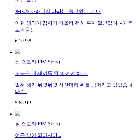
JMS가 사라지길 바라는 '쓸데없는' 기대
이런 생각이 갑자기 떠올라 괜히 혼자 열받았다. - 기독
교복음선...
6,102
3
8
핌 스토리(FIM Story)
오늘은 내 새끼들 뭘 먹여야 하나?
벌써 해가 뉘엿뉘엿 서산머리 위를 넘어가고 있었습니
다.“...
5,683
1
3
핌 스토리(FIM Story)
여든 살이 되어서야...