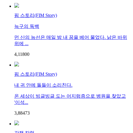
핌 스토리(FIM Story)
늑구의 독백
먼 산의 능선은 매일 밤 내 꿈을 베어 물었다. 낡은 바위
위에 ...
4,118
0
0
핌 스토리(FIM Story)
내 귀 안에 돌들이 소리친다.
온 세상이 빙글빙글 도는 어지럼증으로 병원을 찾았고
'이석...
3,884
7
3
갓잼 칼럼