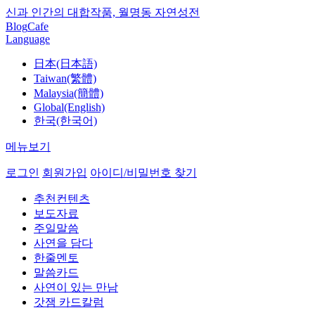
신과 인간의 대합작품, 월명동 자연성전
Blog
Cafe
Language
日本(日本語)
Taiwan(繁體)
Malaysia(簡體)
Global(English)
한국(한국어)
메뉴보기
로그인
회원가입
아이디/비밀번호 찾기
추천컨텐츠
보도자료
주일말씀
사연을 담다
한줄멘토
말씀카드
사연이 있는 만남
갓잼 카드칼럼