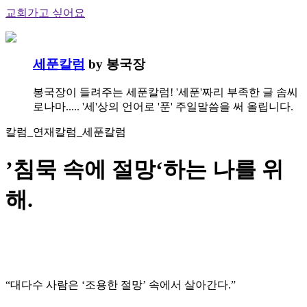
교회가고 싶어요
세푼칼럼
by 봉국장
봉국장이 들려주는 세푼칼럼! '세푼'짜리 부족한 글 솜씨
로나마..... '세'상의 언어로 '푼' 주일말씀을 써 올립니다.
칼럼_연재칼럼_세푼칼럼
’침묵 속에 절망‘하는 나를 위
해.
“대다수 사람은 ‘조용한 절망’ 속에서 살아간다.”