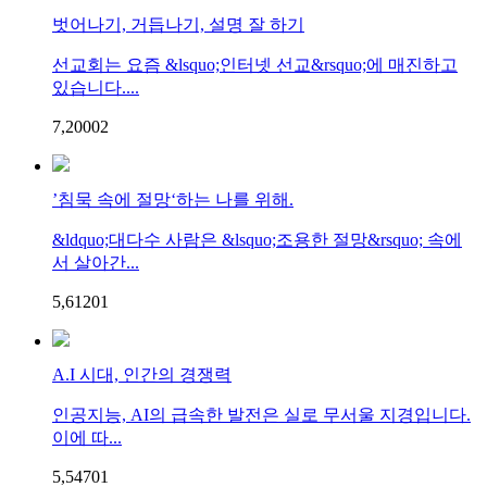
벗어나기, 거듭나기, 설명 잘 하기
선교회는 요즘 &lsquo;인터넷 선교&rsquo;에 매진하고
있습니다....
7,200
0
2
’침묵 속에 절망‘하는 나를 위해.
&ldquo;대다수 사람은 &lsquo;조용한 절망&rsquo; 속에
서 살아간...
5,612
0
1
A.I 시대, 인간의 경쟁력
인공지능, AI의 급속한 발전은 실로 무서울 지경입니다.
이에 따...
5,547
0
1