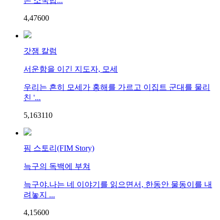
은 소국밥...
4,476
0
0
갓잼 칼럼
서운함을 이긴 지도자, 모세
우리는 흔히 모세가 홍해를 가르고 이집트 군대를 물리
친 '...
5,163
1
10
핌 스토리(FIM Story)
늑구의 독백에 부쳐
늑구야.나는 네 이야기를 읽으면서, 한동안 물동이를 내
려놓지 ...
4,156
0
0