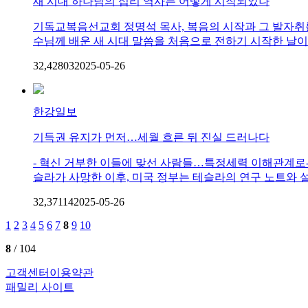
새 시대 하나님의 섭리 역사는 어떻게 시작되었나
기독교복음선교회 정명석 목사, 복음의 시작과 그 발자취를 따라가
수님께 배운 새 시대 말씀을 처음으로 전하기 시작한 날이기
32,428
0
3
2025-05-26
한강일보
기득권 유지가 먼저…세월 흐른 뒤 진실 드러나다
- 혁신 거부한 이들에 맞선 사람들…특정세력 이해관계로
슬라가 사망한 이후, 미국 정부는 테슬라의 연구 노트와 설
32,371
1
4
2025-05-26
1
2
3
4
5
6
7
8
9
10
8
/ 104
고객센터
이용약관
패밀리 사이트