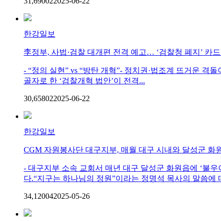
31,690
0
2
2025-06-22
한강일보
李정부, 사법·검찰 대개편 전격 예고… ‘검찰청 폐지’ 카
- “정의 실현” vs “방탄 개혁”- 정치권·법조계 뜨거운
골자로 한 ‘검찰개혁 법안’이 전격...
30,658
0
2
2025-06-22
한강일보
CGM 자원봉사단 대구지부, 매월 대구 시내와 달성군 
- 대구지부 소속 교회서 매년 대구 달성군 화원읍에 ‘불
다.“지구는 하나님의 정원”이라는 정명석 목사의 말씀에 따라
34,120
0
4
2025-05-26