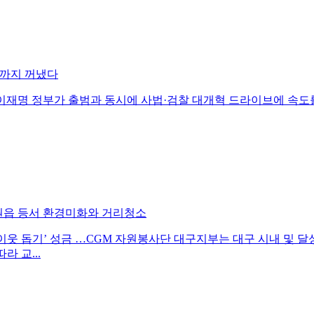
드까지 꺼냈다
 격돌이재명 정부가 출범과 동시에 사법·검찰 대개혁 드라이브에 속도를
화원읍 등서 환경미화와 거리청소
우이웃 돕기’ 성금 …CGM 자원봉사단 대구지부는 대구 시내 및 
 교...