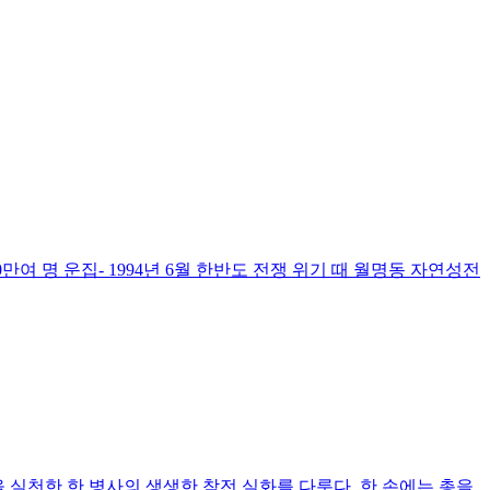
0만여 명 운집- 1994년 6월 한반도 전쟁 위기 때 월명동 자연성전
 실천한 한 병사의 생생한 참전 실화를 다룬다. 한 손에는 총을