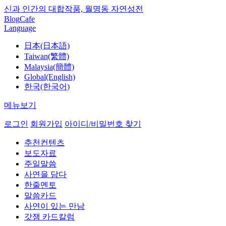
신과 인간의 대합작품, 월명동 자연성전
Blog
Cafe
Language
日本(日本語)
Taiwan(繁體)
Malaysia(簡體)
Global(English)
한국(한국어)
메뉴보기
로그인
회원가입
아이디/비밀번호 찾기
추천컨텐츠
보도자료
주일말씀
사연을 담다
한줄멘토
말씀카드
사연이 있는 만남
갓잼 카드칼럼