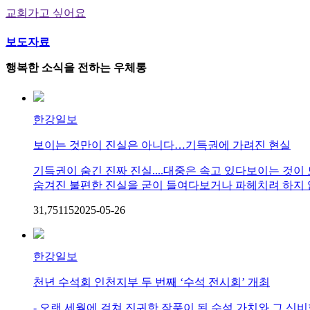
교회가고 싶어요
보도자료
행복한 소식을 전하는 우체통
한강일보
보이는 것만이 진실은 아니다…기득권에 가려진 현실
기득권이 숨긴 진짜 진실....대중은 속고 있다보이는 것이
숨겨진 불편한 진실을 굳이 들여다보거나 파헤치려 하지 않는
31,751
1
5
2025-05-26
한강일보
천년 수석회 인천지부 두 번째 ‘수석 전시회’ 개최
- 오랜 세월에 걸쳐 진귀한 작품이 된 수석 가치와 그 신