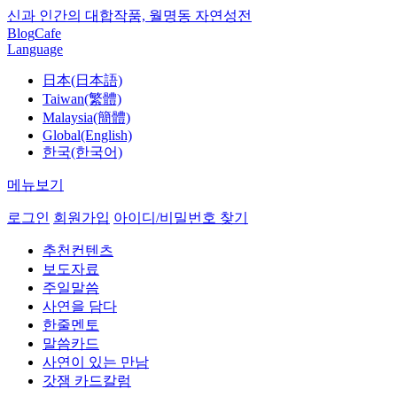
신과 인간의 대합작품, 월명동 자연성전
Blog
Cafe
Language
日本(日本語)
Taiwan(繁體)
Malaysia(簡體)
Global(English)
한국(한국어)
메뉴보기
로그인
회원가입
아이디/비밀번호 찾기
추천컨텐츠
보도자료
주일말씀
사연을 담다
한줄멘토
말씀카드
사연이 있는 만남
갓잼 카드칼럼