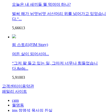
오늘은 내 새끼들 뭘 먹여야 하나?
벌써 해가 뉘엿뉘엿 서산머리 위를 넘어가고 있었습니
다.“...
5,666
1
3
핌 스토리(FIM Story)
여든 살이 되어서야...
“그저 팔 들고 있는 일, 그마저 너무나 힘들었습니
다.&rdq...
5,910
0
3
고객센터
이용약관
패밀리 사이트
cgm
월명동
jms 정명석 목사의 진실