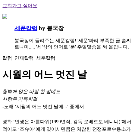
교회가고 싶어요
세푼칼럼
by 봉국장
봉국장이 들려주는 세푼칼럼! '세푼'짜리 부족한 글 솜씨
로나마..... '세'상의 언어로 '푼' 주일말씀을 써 올립니다.
칼럼_연재칼럼_세푼칼럼
시월의 어느 멋진 날
창밖에 앉은 바람 한 점에도
사랑은 가득한걸
-노래 ‘시월의 어느 멋진 날에...’ 중에서
명화 ‘인생은 아름다워(1999년작, 감독 로베르토 베니니)’에서
적어도 ‘죠슈아’에게 있어서만큼은 처참한 전쟁포로수용소가