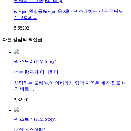
월명동 브랜딩(Branding)
&lsquo;월명동&rsquo;을 제대로 소개하는 것은 금년도
선교회의 ...
5,682
0
2
다른 칼럼의 최신글
핌 스토리(FIM Story)
너는 탕자가 아니란다
사랑하는 둘째야.이 아비에게 있어 지옥은 네가 집을 나
간 바로 ...
2,329
0
1
핌 스토리(FIM Story)
나의 스승이란?