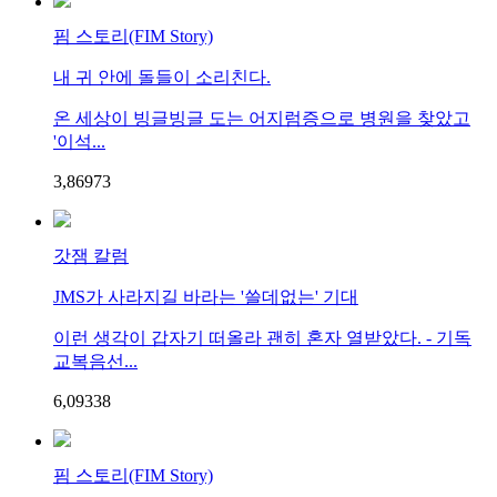
핌 스토리(FIM Story)
내 귀 안에 돌들이 소리친다.
온 세상이 빙글빙글 도는 어지럼증으로 병원을 찾았고
'이석...
3,869
7
3
갓잼 칼럼
JMS가 사라지길 바라는 '쓸데없는' 기대
이런 생각이 갑자기 떠올라 괜히 혼자 열받았다. - 기독
교복음선...
6,093
3
8
핌 스토리(FIM Story)