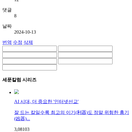
댓글
8
날짜
2024-10-13
번역
수정
삭제
세푼칼럼 시리즈
AI 시대, 더 중요한 '인터넷선교'
잘 드는 칼일수록 최고의 이기(利器)도 정말 위험한 흉기
(凶器)...
3,081
0
3