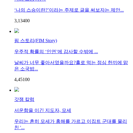
‘나의 스승이란?’이라는 주제로 글을 써보자는 제안...
3,134
0
0
핌 스토리(FIM Story)
우주적 확률의 ‘인연’에 감사할 수밖에 ...
날씨가 너무 좋아서였을까요?홀로 먹는 점심 한끼에 맑
은 소국밥...
4,451
0
0
갓잼 칼럼
서운함을 이긴 지도자, 모세
우리는 흔히 모세가 홍해를 가르고 이집트 군대를 물리
친 '...