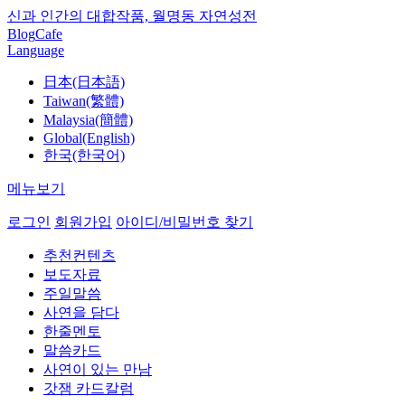
신과 인간의 대합작품, 월명동 자연성전
Blog
Cafe
Language
日本(日本語)
Taiwan(繁體)
Malaysia(簡體)
Global(English)
한국(한국어)
메뉴보기
로그인
회원가입
아이디/비밀번호 찾기
추천컨텐츠
보도자료
주일말씀
사연을 담다
한줄멘토
말씀카드
사연이 있는 만남
갓잼 카드칼럼