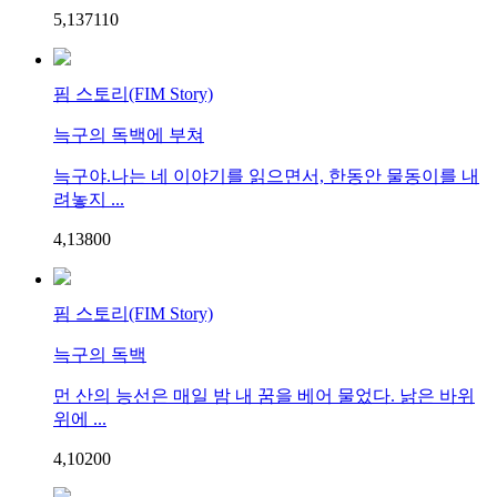
5,137
1
10
핌 스토리(FIM Story)
늑구의 독백에 부쳐
늑구야.나는 네 이야기를 읽으면서, 한동안 물동이를 내
려놓지 ...
4,138
0
0
핌 스토리(FIM Story)
늑구의 독백
먼 산의 능선은 매일 밤 내 꿈을 베어 물었다. 낡은 바위
위에 ...
4,102
0
0