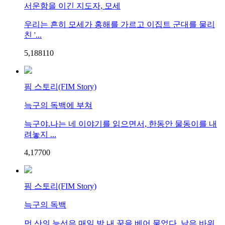
서운함을 이긴 지도자, 모세
우리는 흔히 모세가 홍해를 가르고 이집트 군대를 물리
친 '...
5,188
1
10
핌 스토리(FIM Story)
늑구의 독백에 부쳐
늑구야.나는 네 이야기를 읽으면서, 한동안 물동이를 내
려놓지 ...
4,177
0
0
핌 스토리(FIM Story)
늑구의 독백
먼 산의 능선은 매일 밤 내 꿈을 베어 물었다. 낡은 바위