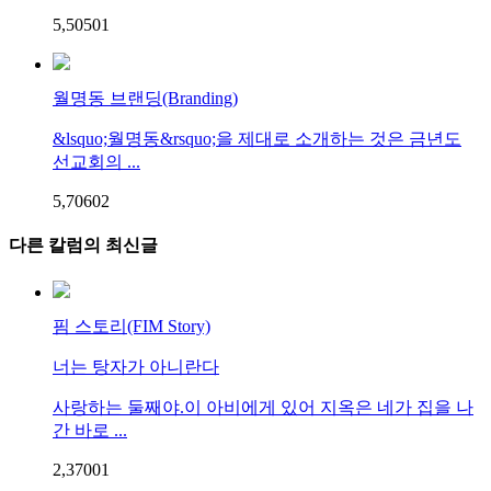
5,505
0
1
월명동 브랜딩(Branding)
&lsquo;월명동&rsquo;을 제대로 소개하는 것은 금년도
선교회의 ...
5,706
0
2
다른 칼럼의 최신글
핌 스토리(FIM Story)
너는 탕자가 아니란다
사랑하는 둘째야.이 아비에게 있어 지옥은 네가 집을 나
간 바로 ...
2,370
0
1