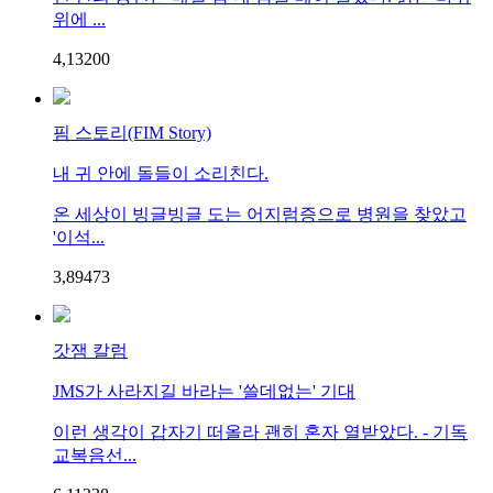
위에 ...
4,132
0
0
핌 스토리(FIM Story)
내 귀 안에 돌들이 소리친다.
온 세상이 빙글빙글 도는 어지럼증으로 병원을 찾았고
'이석...
3,894
7
3
갓잼 칼럼
JMS가 사라지길 바라는 '쓸데없는' 기대
이런 생각이 갑자기 떠올라 괜히 혼자 열받았다. - 기독
교복음선...