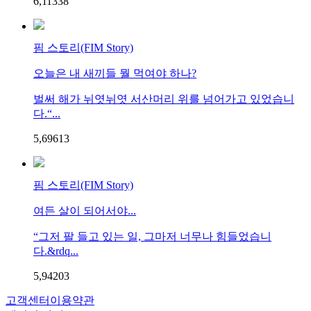
6,113
3
8
핌 스토리(FIM Story)
오늘은 내 새끼들 뭘 먹여야 하나?
벌써 해가 뉘엿뉘엿 서산머리 위를 넘어가고 있었습니
다.“...
5,696
1
3
핌 스토리(FIM Story)
여든 살이 되어서야...
“그저 팔 들고 있는 일, 그마저 너무나 힘들었습니
다.&rdq...
5,942
0
3
고객센터
이용약관