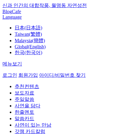
신과 인간의 대합작품, 월명동 자연성전
Blog
Cafe
Language
日本(日本語)
Taiwan(繁體)
Malaysia(簡體)
Global(English)
한국(한국어)
메뉴보기
로그인
회원가입
아이디/비밀번호 찾기
추천컨텐츠
보도자료
주일말씀
사연을 담다
한줄멘토
말씀카드
사연이 있는 만남
갓잼 카드칼럼