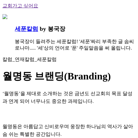
교회가고 싶어요
세푼칼럼
by 봉국장
봉국장이 들려주는 세푼칼럼! '세푼'짜리 부족한 글 솜씨
로나마..... '세'상의 언어로 '푼' 주일말씀을 써 올립니다.
칼럼_연재칼럼_세푼칼럼
월명동 브랜딩(Branding)
‘월명동’을 제대로 소개하는 것은 금년도 선교회의 목표 달성
과 연계 되어 너무나도 중요한 과제입니다.
월명동은 아름답고 신비로우며 웅장한 하나님의 역사가 살아
숨 쉬는 특별한 공간입니다.